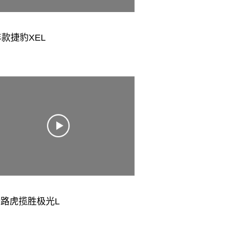
年款捷豹XEL
路虎揽胜极光L