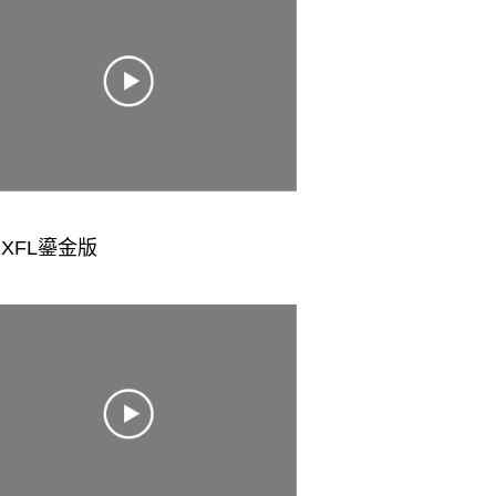
XFL鎏金版