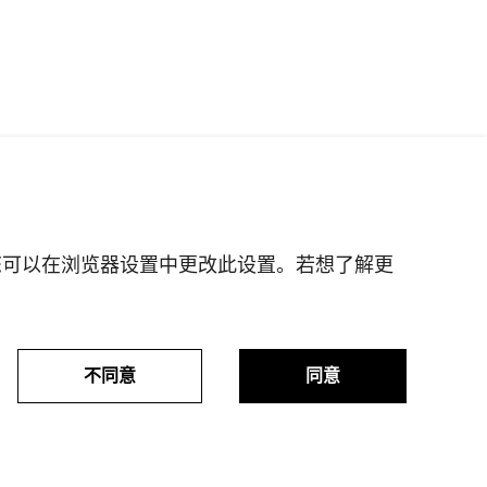
。您可以在浏览器设置中更改此设置。若想了解更
路虎贵宾专线:400-820-0187
捷豹贵宾专线:400-820-8955
不同意
同意