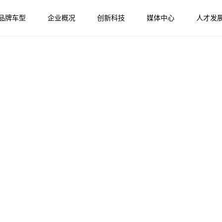
品牌车型
企业概况
创新科技
媒体中心
人才发
动
捷豹XFL