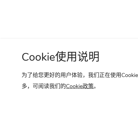
Cookie使用说明
经销商查询
车主支持
网站地图
为了给您更好的用户体验，我们正在使用Cook
多，可阅读我们的
Cookie政策
。
苏ICP备15022020号-1
苏公网安备 3205810