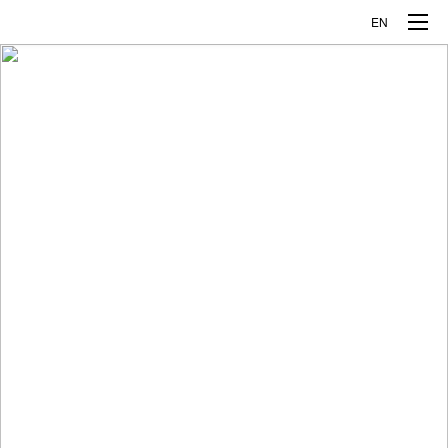
EN
品牌车型
揽胜极光L
发现运动
企业概况
捷豹XFL
捷豹XEL
公司介绍
创新科技
捷豹E-PACE
企业发展
探索智能制造
媒体中心
关于捷豹路虎
探索全铝科技
新闻资讯
人才发展
关于奇瑞
企业开放日