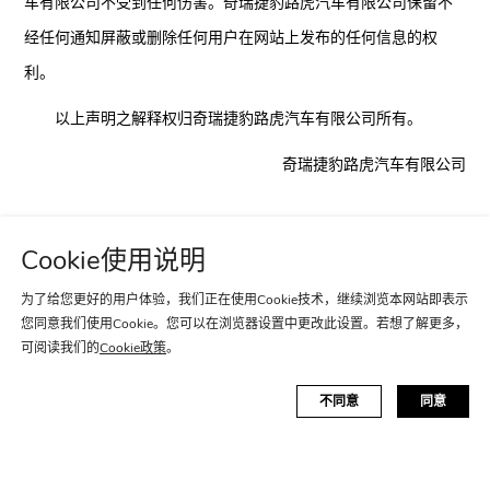
车有限公司不受到任何伤害。奇瑞捷豹路虎汽车有限公司保留不
经任何通知屏蔽或删除任何用户在网站上发布的任何信息的权
利。
以上声明之解释权归奇瑞捷豹路虎汽车有限公司所有。
奇瑞捷豹路虎汽车有限公司
Cookie使用说明
经销商查询
捷豹经销商查询
为了给您更好的用户体验，我们正在使用Cookie技术，继续浏览本网站即表示
车主支持
您同意我们使用Cookie。您可以在浏览器设置中更改此设置。若想了解更多，
路虎经销商查询
捷豹车主支持
网站地图
可阅读我们的
Cookie政策
。
路虎车主支持
环保政策
不同意
同意
法律声明
Cookie政策