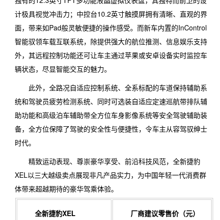
独有的12.3英寸TFT多功能液晶虚拟仪表盘，其独特而前卫的设
计极具视觉冲击力；中控台10.2英寸触摸屏拥有清晰、直观的界
面，带来如Pad般灵敏便捷的操作感受。而新车内置的InControl
智能驭领车载互联系统，除提供强大的航位推测、信息娱乐支持
外，其远程控制功能还可让车主通过苹果或安卓设备实时监控车
辆状态，尽显智能交互的魅力。
此外，全路况自适应控制系统、全系标配的车道保持辅助系
统和驾驶员疲劳检测系统、同时可选装自适应定速巡航带排队辅
助功能和高级泊车辅助带全方位车身影像系统等安全驾驶辅助装
备，全方位保障了驾驶的安全性与便捷性，令车主从容驾驭绅士
时代。
精致运动表现、尊崇豪华享受、前沿科技风范，全新捷豹
XEL以三大越级卖点展现非凡产品实力，为中国年轻一代消费群
体带来超越期待的豪华驾乘体验。
全新捷豹
XEL
厂商建议零售价（元）