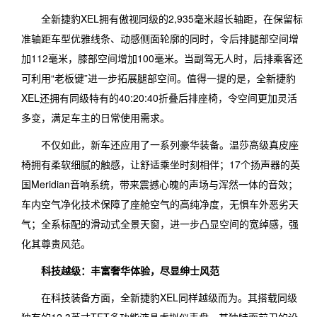
全新捷豹XEL拥有傲视同级的2,935毫米超长轴距，在保留标
准轴距车型优雅线条、动感侧面轮廓的同时，令后排腿部空间增
加112毫米，膝部空间增加100毫米。当副驾无人时，后排乘客还
可利用“老板键”进一步拓展腿部空间。值得一提的是，全新捷豹
XEL还拥有同级特有的40:20:40折叠后排座椅，令空间更加灵活
多变，满足车主的日常使用需求。
不仅如此，新车还应用了一系列豪华装备。温莎高级真皮座
椅拥有柔软细腻的触感，让舒适乘坐时刻相伴；17个扬声器的英
国Meridian音响系统，带来震撼心魄的声场与浑然一体的音效；
车内空气净化技术保障了座舱空气的高纯净度，无惧车外恶劣天
气；全系标配的滑动式全景天窗，进一步凸显空间的宽绰感，强
化其尊贵风范。
科技越级：丰富奢华体验，尽显绅士风范
在科技装备方面，全新捷豹XEL同样越级而为。其搭载同级