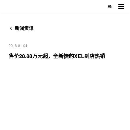
EN
新闻资讯
品牌车型
2018-01-04
揽胜极光L
发现运动
企业概况
售价28.88万元起，全新捷豹XEL到店热销
捷豹XFL
捷豹XEL
公司介绍
创新科技
捷豹E-PACE
企业发展
探索智能制造
媒体中心
关于捷豹路虎
探索全铝科技
新闻资讯
人才发展
关于奇瑞
企业开放日