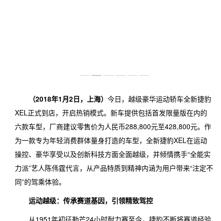
图片中心
雇主文化
视频中心
社会招聘
联系我们
（
2018
年
1
月
2
日，上海）
今日，越级豪华运动轿车全新捷豹
XEL正式到店，开启热销模式。新车提供包括首发限量版在内的
六款车型，厂商建议零售价为人民币288,800元至428,800元。作
为一款专为年轻消费群体量身打造的车型，全新捷豹XEL在运动
操控、豪华享受以及创新科技方面全面越级，并倾情携手“全能实
力派”艺人陈伟霆代言，从产品特质到精神内涵为用户带来“注定不
同”的驾乘体验。
运动越级：传承赛道基因，引领精致驾控
从1951年初征勒芒24小时耐力赛至今，捷豹不断将赛道经验