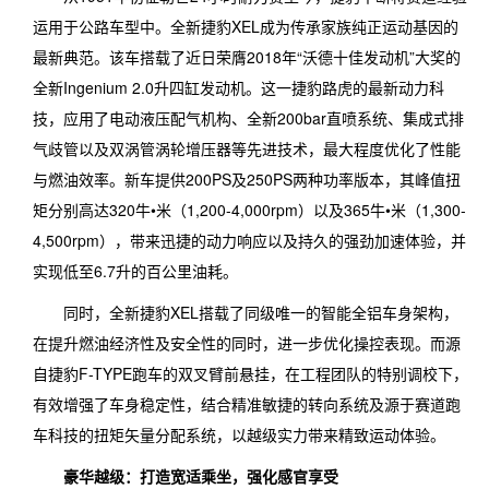
运用于公路车型中。全新捷豹XEL成为传承家族纯正运动基因的
最新典范。该车搭载了近日荣膺2018年“沃德十佳发动机”大奖的
全新Ingenium 2.0升四缸发动机。这一捷豹路虎的最新动力科
技，应用了电动液压配气机构、全新200bar直喷系统、集成式排
气歧管以及双涡管涡轮增压器等先进技术，最大程度优化了性能
与燃油效率。新车提供200PS及250PS两种功率版本，其峰值扭
矩分别高达320牛•米（1,200-4,000rpm）以及365牛•米（1,300-
4,500rpm），带来迅捷的动力响应以及持久的强劲加速体验，并
实现低至6.7升的百公里油耗。
同时，全新捷豹XEL搭载了同级唯一的智能全铝车身架构，
在提升燃油经济性及安全性的同时，进一步优化操控表现。而源
自捷豹F-TYPE跑车的双叉臂前悬挂，在工程团队的特别调校下，
有效增强了车身稳定性，结合精准敏捷的转向系统及源于赛道跑
车科技的扭矩矢量分配系统，以越级实力带来精致运动体验。
豪华越级：打造宽适乘坐，强化感官享受