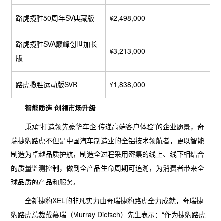
路虎揽胜50周年SV典藏版
¥2,498,000
路虎揽胜SVA巅峰创世加长
¥3,213,000
版
路虎揽胜运动版SVR
¥1,838,000
智能质造 创领市场升级
秉承“打造领先豪华车企 传递高端客户体验”的企业愿景，奇
瑞捷豹路虎不但是中国汽车制造业的全铝技术领航者，更以智能
制造为卓越品质护航，制造全过程采用密集的线上、线下相结合
的质量监测控制，做到全产品生命周期可追溯，为消费者带来全
球品质的产品和服务。
全新捷豹XEL的非凡实力由奇瑞捷豹路虎全力成就，奇瑞捷
豹路虎总裁戴慕瑞（Murray Dietsch）先生表示：“作为捷豹路虎