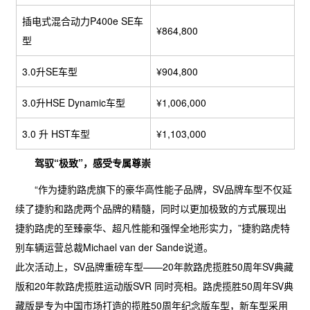
插电式混合动力P400e SE车
¥864,800
型
3.0升SE车型
¥904,800
3.0升HSE Dynamic车型
¥1,006,000
3.0 升 HST车型
¥1,103,000
驾驭“极致”，感受专属尊崇
“作为捷豹路虎旗下的豪华高性能子品牌，SV品牌车型不仅延
续了捷豹和路虎两个品牌的精髓，同时以更加极致的方式展现出
捷豹路虎的至臻豪华、超凡性能和强悍全地形实力，”捷豹路虎特
别车辆运营总裁Michael van der Sande说道。
此次活动上，SV品牌重磅车型——20年款路虎揽胜50周年SV典藏
版和20年款路虎揽胜运动版SVR 同时亮相。路虎揽胜50周年SV典
藏版是专为中国市场打造的揽胜50周年纪念版车型，新车型采用