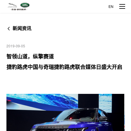
EN
新闻资讯
品牌车型
2019-09-05
企业概况
智领山道，纵擎赛道
捷豹路虎中国与奇瑞捷豹路虎联合媒体日盛大开启
揽胜极光L
发现运动
公司介绍
创新科技
企业发展
探索智能制造
媒体中心
捷豹XFL
捷豹XEL
关于捷豹路虎
探索全铝科技
新闻资讯
人才发展
关于奇瑞
企业开放日