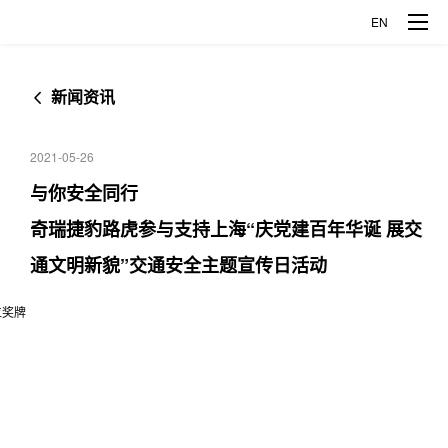
EN
新闻资讯
品牌车型
2021-05-26
揽胜极光L
发现运动
企业概况
与你安全同行
奇瑞捷豹路虎参与支持上海“庆党建百年华诞 展交
捷豹XFL
捷豹XEL
公司介绍
创新科技
通文明新貌”交通安全主题宣传日活动
捷豹E-PACE
企业发展
探索智能制造
媒体中心
关于捷豹路虎
探索全铝科技
新闻资讯
人才发展
关于奇瑞
企业开放日