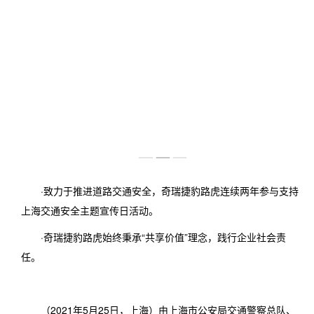
图片中心
雇主文化
视频中心
社会招聘
联系我们
·致力于推进道路交通安全，奇瑞捷豹路虎连续两年参与支持
上海交通安全主题宣传日活动。
·奇瑞捷豹路虎始终秉承“共享价值”理念，践行企业社会责
任。
（2021年5月25日，上海）由上海市公安局交通警察总队、