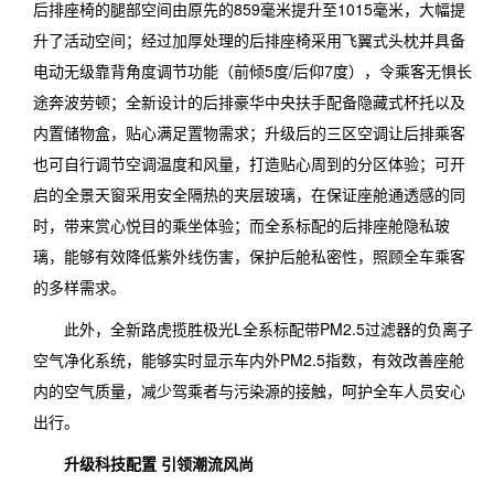
后排座椅的腿部空间由原先的859毫米提升至1015毫米，大幅提
升了活动空间；经过加厚处理的后排座椅采用飞翼式头枕并具备
电动无级靠背角度调节功能（前倾5度/后仰7度），令乘客无惧长
途奔波劳顿；全新设计的后排豪华中央扶手配备隐藏式杯托以及
内置储物盒，贴心满足置物需求；升级后的三区空调让后排乘客
也可自行调节空调温度和风量，打造贴心周到的分区体验；可开
启的全景天窗采用安全隔热的夹层玻璃，在保证座舱通透感的同
时，带来赏心悦目的乘坐体验；而全系标配的后排座舱隐私玻
璃，能够有效降低紫外线伤害，保护后舱私密性，照顾全车乘客
的多样需求。
此外，全新路虎揽胜极光L全系标配带PM2.5过滤器的负离子
空气净化系统，能够实时显示车内外PM2.5指数，有效改善座舱
内的空气质量，减少驾乘者与污染源的接触，呵护全车人员安心
出行。
升级科技配置 引领潮流风尚