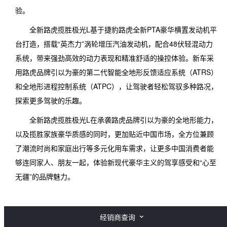
验。
全新路虎揽胜极光L基于捷豹路虎全新PTA豪华横置发动机平
台打造，搭载“英杰力”涡轮增压汽油发动机，配合48伏轻混动力
系统，带来强劲高效的动力表现和精准舒适的操控体验。新车采
用路虎品牌引以为豪的第二代智能全地形反馈适应系统（ATRS）
和全地形进程控制系统（ATPC），让驾驶者轻松驾驭多种路况，
探索更多驾驶的乐趣。
全新路虎揽胜极光L在承袭路虎品牌引以为豪的全地形能力，
以及揽胜家族豪华质感的同时，更加贴近中国市场，全方位兼顾
了潮流时尚和家庭出行等多元化用车需求，让更多中国消费者能
够连同家人、朋友一起，体验新现代豪华主义的驾享感受和“心至
无疆”的品牌魅力。
经销商查询