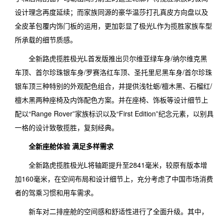
设计理念再度延续；而家族同源的豪华温莎打孔真皮方向盘以及
全皮革包覆内饰门板的运用，更加彰显了极光L作为揽胜家族车型
所承载的细节质感。
全新路虎揽胜极光L首发版推出贝尔维亚绿车身/纳尔维克黑
车顶、首尔珍珠银车身/罗赛洛红车顶、圣托里尼黑车身/首尔珍珠
银车顶三种特别的外观配色组合，并提供浅牡蛎/檀木黑、石榴红/
檀木黑两种座椅及内饰配色方案。并在座椅、饰板等设计细节上
配以“Range Rover”家族标识以及“First Edition”纪念元素，以别具
一格的设计致敬揽胜，复刻经典。
全新座舱体验 满足多样需求
全新路虎揽胜极光L将轴距提升至2841毫米，较原有版本增
加160毫米，在空间布局和设计细节上，充分考虑了中国市场消费
者的驾乘习惯和用车需求。
新车对二排座舱的空间感和舒适性进行了全面升级。其中，