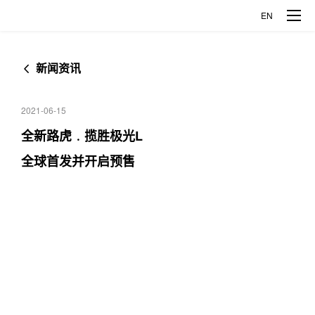
EN
新闻资讯
品牌车型
2021-06-15
揽胜极光L
发现运动
企业概况
全新路虎﹒揽胜极光L
全球首发并开启预售
捷豹XFL
捷豹XEL
公司介绍
创新科技
捷豹E-PACE
企业发展
探索智能制造
媒体中心
关于捷豹路虎
探索全铝科技
新闻资讯
人才发展
关于奇瑞
企业开放日