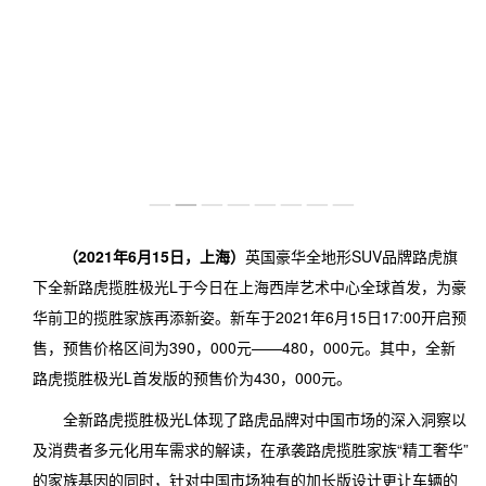
图片中心
雇主文化
视频中心
社会招聘
联系我们
（2021年6月15日，
上海
）
英国豪华全地形SUV品牌路虎旗
下全新路虎揽胜极光L于今日在上海西岸艺术中心全球首发，为豪
华前卫的揽胜家族再添新姿。新车于2021年6月15日17:00开启预
售，预售价格区间为390，000元——480，000元。其中，全新
路虎揽胜极光L首发版的预售价为430，000元。
全新路虎揽胜极光L体现了路虎品牌对中国市场的深入洞察以
及消费者多元化用车需求的解读，在承袭路虎揽胜家族“精工奢华”
的家族基因的同时，针对中国市场独有的加长版设计更让车辆的