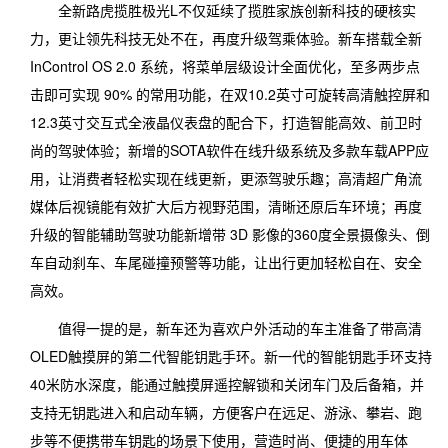
全新路虎揽胜极光L不仅延续了揽胜家族创新科技的硬核实
力，更让领先科技无处不在，再度升级驾乘体验。新车搭载全新
InControl OS 2.0 系统，将菜单层级设计全面优化，至多两步点
击即可实现 90% 的常用功能，在双10.2英寸可旋转高清触控屏和
12.3英寸交互式全液晶仪表盘的配合下，打造智能高效、前卫时
尚的驾驶体验；新增的SOTA软件在线升级系统及多款车载APP应
用，让消费者轻松实现在线更新，更添驾驶乐趣；高清超广角流
媒体后视镜能有效扩大后方视野范围，清晰还原后车环境；再度
升级的智能辅助驾驶功能新增带 3D 影像的360度全景摄像头、倒
车自动刹车、车尾碰撞预警等功能，让出行更加轻松自在、安全
高效。
值得一提的是，新车还为喜欢户外活动的车主准备了带高清
OLED触摸屏的第二代智能钥匙手环。新一代的智能钥匙手环支持
40米防水深度，能通过触摸屏遥控解锁和关闭车门及后备箱，并
支持无钥匙进入和启动车辆，方便客户在远足、游泳、攀岩、跑
步等不便携带车钥匙的场景下使用，营造时尚、便捷的用车体