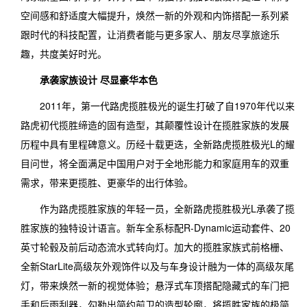
空间感和舒适度大幅提升，焕然一新的外观和内饰搭配一系列紧
跟时代的科技配置，让消费者能与更多家人、朋友尽享旅途乐
趣，共度美好时光。
承袭家族设计 尽显豪华本色
2011年，第一代路虎揽胜极光的诞生打破了自1970年代以来
路虎初代揽胜缔造的固有造型，其颠覆性设计在揽胜家族的发展
历程中具有里程碑意义。历经十载更迭，全新路虎揽胜极光L的耀
目问世，将全面满足中国用户对于全地形能力和家庭用车的双重
需求，带来更揽胜、更豪华的出行体验。
作为路虎揽胜家族的年轻一员，全新路虎揽胜极光L承袭了揽
胜家族的独特设计语言。新车全系标配R-Dynamic运动套件、20
英寸轮毂及前后动态流水式转向灯。加大的揽胜家族式前格栅、
全新StarLite高级灰外观饰件以及与车身设计融为一体的高级灰尾
灯，带来焕然一新的视觉体验；悬浮式车顶搭配隐藏式的车门把
手和后雨刮器，勾勒出简约前卫的造型轮廓，将揽胜家族的极简