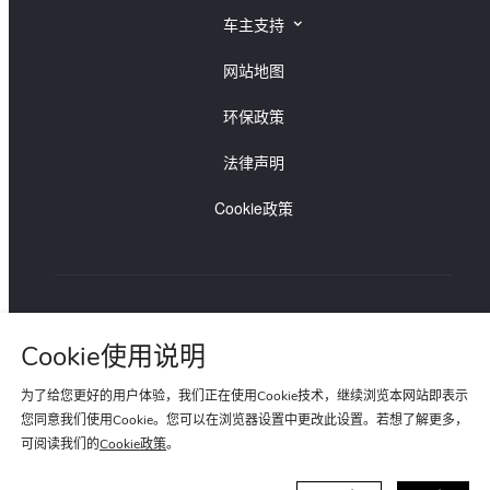
捷豹经销商查询
车主支持
路虎经销商查询
捷豹车主支持
网站地图
路虎车主支持
环保政策
法律声明
Cookie政策
路虎贵宾专线:400-820-0187
捷豹贵宾专线:400-820-8955
Cookie使用说明
为了给您更好的用户体验，我们正在使用Cookie技术，继续浏览本网站即表示
您同意我们使用Cookie。您可以在浏览器设置中更改此设置。若想了解更多，
可阅读我们的
Cookie政策
。
苏ICP备15022020号-1