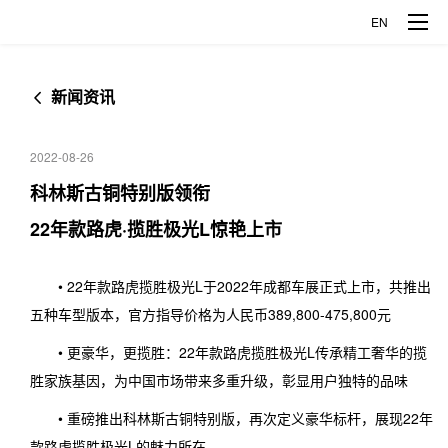
EN
新闻资讯
品牌车型
2022-08-26
揽胜极光L
发现运动
企业概况
科林斯古铜特别版领衔
22年款路虎·揽胜极光L惊艳上市
捷豹XFL
捷豹XEL
公司介绍
创新科技
捷豹E-PACE
• 22年款路虎揽胜极光L于2022年成都车展正式上市，共推出
企业发展
五种车型版本，官方指导价格为人民币389,800-475,800元
探索智能制造
媒体中心
• 更豪华，更揽胜：22年款路虎揽胜极光L传承精工奢华的揽
关于捷豹路虎
胜家族基因，为中国市场带来多重升级，彰显用户独特的品味
探索全铝科技
新闻资讯
人才发展
• 重磅推出科林斯古铜特别版，再次定义豪华标杆，展现22年
关于奇瑞
企业开放日
款路虎揽胜极光L的魅力所在