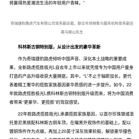
将赢得热爱潮流生活的年轻用户青睐。”
奇瑞捷豹路虎汽车有限公司常务副总裁，联合市场销售与服务机构常务副总
裁马振山先生
科林斯古铜特别版，从设计出发的豪华革新
作为奇瑞捷豹路虎倾听中国声音、深化本土战略的重要成
果，全新路虎揽胜极光L自去年上市以来就凭借专为中国用户量身
打造的产品升级收获大量拥趸。其中，“L”不止于轴距加长，更代
表着精工奢华的揽胜家族基因豪华质感的进一步提升。如今，22
年款路虎揽胜极光L携科林斯古铜特别版升级而来，将为中国消费
者带来“更豪华、更揽胜”的
驾驭
感受。
22年款路虎揽胜极光L承袭揽胜家族基因，以首尔珍珠银或圣
托里尼黑搭配科林斯古铜车顶，在曜黑外观饰件的基础上，配以
镀铜饰件作为点缀，再加上20英寸深灰效果轮毂，解锁豪华撞色