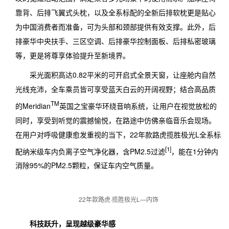
靠背、后排飞翼式头枕，以及全系标配的全新后排软枕更是贴心
为中国消费者而准备，可为头部和颈部提供有效支撑。此外，后
排豪华中央扶手、三区空调、后排豪华控制面板、后排私密玻璃
等，更是将尊享体验提升至新境界。
采光面积高达0.82平米的可开启式全景天窗，让座舱内自然
光线充沛，全车乘员皆可享受蓝天白云的开阔视野；结合高品质
TM
的Meridian
英国之宝豪华环绕音响系统，让用户在视觉放松的
同时，享受到听觉的震撼愉悦，在路途中仿佛亲临音乐会现场。
在用户对呼吸健康愈发重视的当下，22年款路虎揽胜极光L全系标
[1]
配纳米级车内负离子空气净化器，含PM2.5过滤
，能在1分钟内
消除95%的PM2.5颗粒，保证车内空气质量。
22年款路虎·揽胜极光L—内饰
科技跃升，呈现越级豪华感