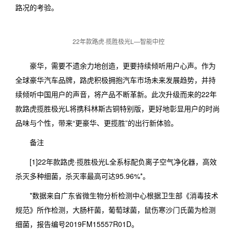
路况的考验。
22年款路虎·揽胜极光L—智能中控
豪华，需要不遗余力地创造，更要持续倾听用户心声。作为
全球豪华汽车品牌，路虎积极拥抱汽车市场未来发展趋势，并持
续倾听中国用户的声音，将产品不断革新。此次升级而来的22年
款路虎揽胜极光L将携科林斯古铜特别版，更好地彰显用户的时尚
品味与个性，带来“更豪华、更揽胜”的出行新体验。
备注
[1]22年款路虎·揽胜极光L全系标配负离子空气净化器，高效
杀灭多种细菌，杀灭率最高可达95.96%*。
*数据来自广东省微生物分析检测中心根据卫生部《消毒技术
规范》所作检测，大肠杆菌，葡萄球菌，鼠伤寒沙门氏菌为检测
细菌，报告编号2019FM15557R01D。