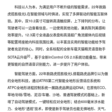
科技以人为本，为满足用户不断升级的智能需求，22年款路
虎揽胜极光L在智能领域与时俱进，实现了多屏联动的智能互联体
验。其中，双10.2英寸可旋转高清触控屏，上下排列的分布，让
驾驶者可以一边查看信息，一边使用其他功能，兼具陈列美感和
效率提升。12.3英寸全液晶仪表盘和高清超广角流媒体内后视镜
等配置将座舱内科技氛围拉满，以丰富且实用的智能功能给予驾
驶者充足的信心。同时，全系标配的全新车载天猫精灵语音助手
[2]
SOTA云升级
，基于全新InControl OS 2.0系统功能叠加，带来
更智能的自然语音识别能力，进一步提升了用户体验。
智能驾驶方面，22年款路虎揽胜极光L搭载路虎品牌引以为傲
的全地形科技，通过ATRS第二代智能全地形反馈适应系统和
ATPC全地形进程控制系统一展路虎品牌运动DNA；在原有ECO、
草地/砂砾/雪地、泥沼/车辙、沙地、普通驾驶模式的基础上，新
增了自动驾驶模式，一键轻松应对全地形；结合600毫米涉水能
力、全地形“透视”技术，即使是新手驾驶员也能无惧地形、天气、