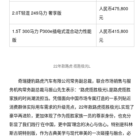
人民币475,800
2.0T轻混 249马力 奢享版
元
1.5T 300马力 P300e插电式混合动力性能
人民币415,800
版
元
22年款路虎·揽胜极光L
奇瑞捷豹路虎汽车有限公司常务副总裁，联合市场销售与服
务机构常务副总裁马振山先生表示：“路虎揽胜极光L是路虎揽胜
家族的时尚潮流担当。凭借面向中国市场专属打造的一系列贴近
消费群体实际用车需求的升级亮点，22年款路虎揽胜极光L实现了
豪华再进阶，更加体现了作为揽胜家族一员的尊崇身份，也充分
彰显了我们践行‘在中国，更中国’理念的决心与信心。特别是科林
斯古铜特别版，作为古典美学与现代审美的一次碰撞与融合，必