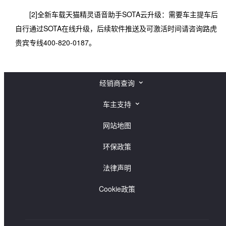
[2]全新车载天猫精灵语音助手SOTA云升级：需要车主提车后
自行通过SOTA在线升级，后续软件推送及可激活时间请咨询路虎
贵宾专线400-820-0187。
经销商查询
捷豹经销商查询
车主支持
路虎经销商查询
捷豹车主支持
网站地图
路虎车主支持
环保政策
法律声明
Cookie政策