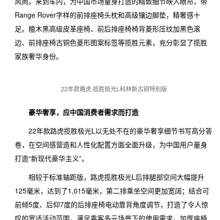
风尚。来到车内，为中国市场量身打造的精致细节映入眼帘，带
Range Rover字样的前排座椅头枕和高级镶边脚垫，精奢感十
足。檀木黑高级皮革座椅、前后排座椅椅背菱形压纹加黑色滚
边、前排座椅古铜色菱形图案标签等揽胜元素，充分彰显了揽胜
家族奢华身份。
22年款路虎·揽胜极光L科林斯古铜特别版
豪华奢享，应中国消费者需求而打造
22年款路虎揽胜极光L以无处不在的豪华奢享细节书写高分答
卷，在空间感营造和人性化配置方面全面升级，为中国用户量身
打造“新现代豪华主义”。
相较于标准轴距版，路虎揽胜极光L后排腿部空间大幅提升
125毫米，达到了1,015毫米，第二排乘坐空间更加宽阔；结合可
前倾5度、后仰7度的后排座椅电动靠背角度调节，打造了令人惊
叹的宽适活动范围，满足乘客多元场景下的使用需求。加厚座椅