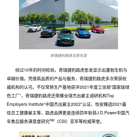
奇瑞捷豹路虎五款车型
经过10年的时间检验，奇瑞捷豹路虎愈发显示出蓬勃生机与
卓越价值。凭借高品质的产品与服务，奇瑞捷豹路虎多次荣获权
威机构的认可。不仅常熟生产基地获评2021年度工信部“国家级绿
色工厂”，奇瑞捷豹路虎还荣膺全球杰出雇主调研机构Top
Employers Institute“中国杰出雇主2022”认证、怡安臻选2021最
佳员工健康雇主等，路虎品牌更是连续四年斩获J.D.Power中国汽
SM
车售后服务满意度研究
（CSI）亚军等权威荣誉。