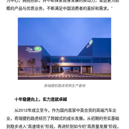
为中心，拥抱创新，并不断探索自身发展的原动力，营造更为前
瞻的产品与优质业务，不断满足中国消费者的喜好和需求。”
奇瑞捷豹路虎常熟生产基地
十年稳健向上，实力造就卓越
从2012年成立至今，作为国内首家中英合资的高端汽车企
业，奇瑞捷豹路虎经历了跨越式的成长发展。从初期的夯实基础
到稳步进入“高速增长”阶段，再进阶到如今的“高质量发展”阶段，