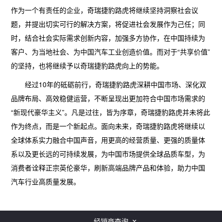
作为一个有责任的企业，奇瑞捷豹路虎将继续坚持洞察社会议
题，并提出切实可行的解决方案，将促进社会发展作为己任；同
时，结合社会实际需求创新内容，加强多方协作，在中国持续为
客户、为当地社会、为中国汽车工业创造价值。而对于“共享价值”
的坚持，也将继续予以奇瑞捷豹路虎向上的势能。
经过10年的砥砺前行，奇瑞捷豹路虎深耕中国市场、深化双
品牌布局、高效稳健运营，不断呈现出更加符合中国市场需求的
“新现代豪华主义”。凡是过往，皆为序章，奇瑞捷豹路虎并未将此
作为终点，而是一个新起点。面向未来，奇瑞捷豹路虎将继续以
全球体系实力融合中国声音，用更高的经营质量、更强的质量体
系以及更长远的可持续发展，为中国市场提供全球品质车型，为
消费者诠释正宗英伦豪华，刷新高端品牌产品和体验，助力中国
汽车行业高质量发展。
经销商查询