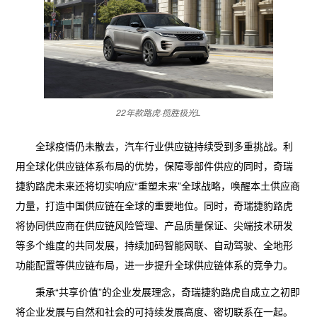
22年款路虎·揽胜极光L
全球疫情仍未散去，汽车行业供应链持续受到多重挑战。利
用全球化供应链体系布局的优势，保障零部件供应的同时，奇瑞
捷豹路虎未来还将切实响应“重塑未来”全球战略，唤醒本土供应商
力量，打造中国供应链在全球的重要地位。同时，奇瑞捷豹路虎
将协同供应商在供应链风险管理、产品质量保证、尖端技术研发
等多个维度的共同发展，持续加码智能网联、自动驾驶、全地形
功能配置等供应链布局，进一步提升全球供应链体系的竞争力。
秉承
“共享价值”的企业发展理念，奇瑞捷豹路虎自成立之初即
将企业发展与自然和社会的可持续发展高度、密切联系在一起。