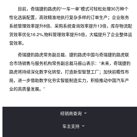
目前，奇瑞捷豹路虎的“一车一单”模式可轻松处理30万种个
性化选装配置，高效精准地执行复杂多样的订单生产；企业账务
系统管理效率提升8倍、采购系统查询效率提升13倍，库存物流配
货效率优化16.2%,物料管理效率提升5倍，大幅提升了企业整体运
营效率。
奇瑞捷豹路虎常务副总裁、捷豹路虎中国与奇瑞捷豹路虎联
合市场销售与服务机构常务副总裁马振山表示：“未来，奇瑞捷豹
路虎将持续深化数字化转型，打造新型智慧工厂；加快前瞻性布
局，进一步借助数字化夯实智能制造实力，积极推动中国汽车产
业的高质量发展。”
经销商查询
捷豹经销商查询
车主支持
路虎经销商查询
捷豹车主支持