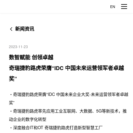
EN
新闻资讯
品牌车型
2023-11-23
揽胜极光L
发现运动
企业概况
数智赋能 创领卓越
奇瑞捷豹路虎荣膺“IDC 中国未来运营领军者卓越
捷豹XFL
捷豹XEL
公司介绍
创新科技
奖”
捷豹E-PACE
企业发展
・奇瑞捷豹路虎荣膺“IDC 中国未来企业大奖-未来运营领军者卓越
探索智能制造
媒体中心
奖”
关于捷豹路虎
・奇瑞捷豹路虎率先应用工业互联网、大数据、5G等新技术，推
探索全铝科技
新闻资讯
人才发展
动企业的数字化转型
关于奇瑞
・深度融合IT和OT 奇瑞捷豹路虎打造新型智慧工厂
企业开放日