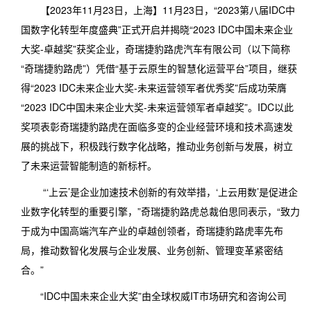
图片中心
【2023年11月23日，上海】11月23日，“2023第八届IDC中
雇主文化
国数字化转型年度盛典”正式开启并揭晓“2023 IDC中国未来企业
视频中心
大奖-卓越奖”获奖企业，奇瑞捷豹路虎汽车有限公司（以下简称
社会招聘
“奇瑞捷豹路虎”）凭借“基于云原生的智慧化运营平台”项目，继获
得“2023 IDC未来企业大奖-未来运营领军者优秀奖”后成功荣膺
联系我们
“2023 IDC中国未来企业大奖-未来运营领军者卓越奖”。IDC以此
奖项表彰奇瑞捷豹路虎在面临多变的企业经营环境和技术高速发
展的挑战下，积极践行数字化战略，推动业务创新与发展，树立
了未来运营智能制造的新标杆。
“‘上云’是企业加速技术创新的有效举措，‘上云用数’是促进企
业数字化转型的重要引擎，”奇瑞捷豹路虎总裁伯思同表示，“致力
于成为中国高端汽车产业的卓越创领者，奇瑞捷豹路虎率先布
局，推动数智化发展与企业发展、业务创新、管理变革紧密结
合。”
“IDC中国未来企业大奖”由全球权威IT市场研究和咨询公司